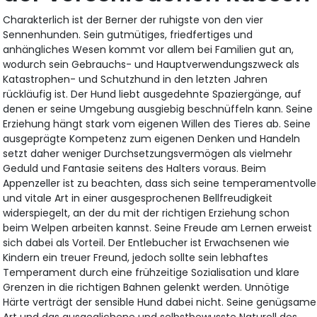
Charakterlich ist der Berner der ruhigste von den vier
Sennenhunden. Sein gutmütiges, friedfertiges und
anhängliches Wesen kommt vor allem bei Familien gut an,
wodurch sein Gebrauchs- und Hauptverwendungszweck als
Katastrophen- und Schutzhund in den letzten Jahren
rückläufig ist. Der Hund liebt ausgedehnte Spaziergänge, auf
denen er seine Umgebung ausgiebig beschnüffeln kann. Seine
Erziehung hängt stark vom eigenen Willen des Tieres ab. Seine
ausgeprägte Kompetenz zum eigenen Denken und Handeln
setzt daher weniger Durchsetzungsvermögen als vielmehr
Geduld und Fantasie seitens des Halters voraus. Beim
Appenzeller ist zu beachten, dass sich seine temperamentvolle
und vitale Art in einer ausgesprochenen Bellfreudigkeit
widerspiegelt, an der du mit der richtigen Erziehung schon
beim Welpen arbeiten kannst. Seine Freude am Lernen erweist
sich dabei als Vorteil. Der Entlebucher ist Erwachsenen wie
Kindern ein treuer Freund, jedoch sollte sein lebhaftes
Temperament durch eine frühzeitige Sozialisation und klare
Grenzen in die richtigen Bahnen gelenkt werden. Unnötige
Härte verträgt der sensible Hund dabei nicht. Seine genügsame
Art und das ausgeglichene und selbstbewusste Naturell des