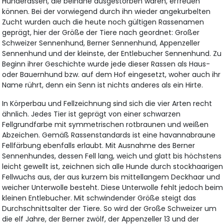
Hunderassen, die beinahe ausgestorben waren, erfreuen
können. Bei der vorwiegend durch ihn wieder angekurbelten
Zucht wurden auch die heute noch gültigen Rassenamen
geprägt, hier der Größe der Tiere nach geordnet: Großer
Schweizer Sennenhund, Berner Sennenhund, Appenzeller
Sennenhund und der kleinste, der Entlebucher Sennenhund. Zu
Beginn ihrer Geschichte wurde jede dieser Rassen als Haus-
oder Bauernhund bzw. auf dem Hof eingesetzt, woher auch ihr
Name rührt, denn ein Senn ist nichts anderes als ein Hirte.
In Körperbau und Fellzeichnung sind sich die vier Arten recht
ähnlich. Jedes Tier ist geprägt von einer schwarzen
Fellgrundfarbe mit symmetrischen rotbraunen und weißen
Abzeichen. Gemäß Rassenstandards ist eine havannabraune
Fellfärbung ebenfalls erlaubt. Mit Ausnahme des Berner
Sennenhundes, dessen Fell lang, weich und glatt bis höchstens
leicht gewellt ist, zeichnen sich alle Hunde durch stockhaarigen
Fellwuchs aus, der aus kurzem bis mittellangem Deckhaar und
weicher Unterwolle besteht. Diese Unterwolle fehlt jedoch beim
kleinen Entlebucher. Mit schwindender Größe steigt das
Durchschnittsalter der Tiere. So wird der Große Schweizer um
die elf Jahre, der Berner zwölf, der Appenzeller 13 und der