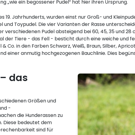
g „wie ein begossener Pudel“ hat hier ihren Ursprung.
es 19. Jahrhunderts, wurden einst nur Groß- und Kleinpud
und Toypudel. Die vier Varianten der Rasse unterscheiden 
r verschiedenen Pudel absteigend bei 60, 45, 35 und 28 
er Tiere - das Fell - besticht durch eine weiche und fein
 & Co. in den Farben Schwarz, Weiß, Braun, Silber, Aprico
nd einer anmutig hochgezogenen Bauchlinie. Dies begüns
 – das
 verschiedenen Größen und
und -
machen die Hunderassen zu
n. Diese bedeutet dem
erechenbarkeit sind für