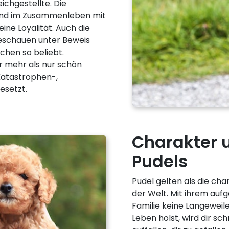
ichgestellte. Die
hund im Zusammenleben mit
ine Loyalität. Auch die
deschauen unter Beweis
schen so beliebt.
 mehr als nur schön
 Katastrophen-,
esetzt.
Charakter 
Pudels
Pudel gelten als die ch
der Welt. Mit ihrem auf
Familie keine Langeweil
Leben holst, wird dir sc