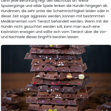
Denn jede Berührung regt den Milchfluss an. Weite
Spaziergänge und wilde Spiele lenken die Hündin hingegen ab.
Hündinnen, die sehr unter der Scheinträchtigkeit leiden oder in
dieser Zeit sogar aggressiv werden, können mit bestimmten
Medikamenten vom Tierarzt behandelt werden. Wenn mit der
Hündin nicht gezüchtet werden soll, kann man auch eine
Kastration erwägen und sollte sich vom Tierarzt über die Vor-
und Nachteile dieses Eingriffs beraten lassen.